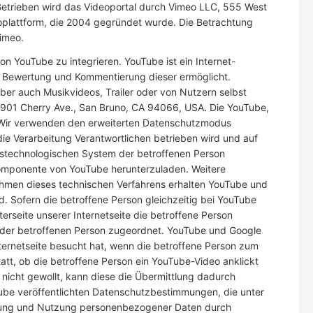
 Betrieben wird das Videoportal durch Vimeo LLC, 555 West
oplattform, die 2004 gegründet wurde. Die Betrachtung
Vimeo.
 YouTube zu integrieren. YouTube ist ein Internet-
g, Bewertung und Kommentierung dieser ermöglicht.
ber auch Musikvideos, Trailer oder von Nutzern selbst
C, 901 Cherry Ave., San Bruno, CA 94066, USA. Die YouTube,
. Wir verwenden den erweiterten Datenschutzmodus
 die Verarbeitung Verantwortlichen betrieben wird und auf
nstechnologischen System der betroffenen Person
Komponente von YouTube herunterzuladen. Weitere
men dieses technischen Verfahrens erhalten YouTube und
d. Sofern die betroffene Person gleichzeitig bei YouTube
erseite unserer Internetseite die betroffene Person
der betroffenen Person zugeordnet. YouTube und Google
ternetseite besucht hat, wenn die betroffene Person zum
tatt, ob die betroffene Person ein YouTube-Video anklickt
 nicht gewollt, kann diese die Übermittlung dadurch
Tube veröffentlichten Datenschutzbestimmungen, die unter
itung und Nutzung personenbezogener Daten durch