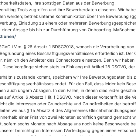
ichbarkeitsdaten, Ihre sonstigen Daten aus der Bewerbung.
ecruiting-Tools zugreifen und ihre Bewerberdaten einsehen. Wir habe
en werden; betriebsinterne Kommunikation über Ihre Bewerbung (gg
ewerbung, Einladung zu einem oder mehreren Bewerbungsgesprächen,
ng einer Absage bis hin zur Durchführung von Onboarding-Maßnahmen
tionen/
1 DSGVO i.V.m. § 26 Absatz 1 BDSG2018, wonach die Verarbeitung vo
e Begründung eines Beschäftigungsverhältnisses erforderlich ist. D
ter, nämlich den Anbieter des Connectoors einsetzen. Denn wir haben
 Diese Vorgänge stehen stets im Einklang mit Artikel 28 DSGVO, der 
erhältnis zustande kommt, speichern wir Ihre Bewerbungsdaten bis 
chäftigungsverhältnisses endet. Für den Fall, dass leider kein Bes
 auch ungern Absagen. In den Fällen, in denen dies leider geschie
 auf Artikel 6 Absatz 1 lit. f DSGVO. Nach dieser Vorschrift ist die
n nicht die Interessen oder Grundrechte und Grundfreiheiten der bet
 leiten wir aus § 15 Absatz 4 des Allgemeines Gleichbehandlungsgese
nnerhalb einer Frist von zwei Monaten schriftlich geltend gemacht 
t, sofern sechs Monate nach Absage uns noch keine Beschwerde beka
unserer berechtigten Interessen (Verteidigung gegen einen Entschäd