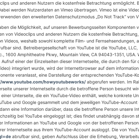
oclips und anderen Nutzern die kostenfreie Betrachtung ermöglicht.
Dabei werden Nutzerdaten an Vimeo übertragen. Vimeo ist eine Vide
Wir verwenden den erweiterten Datenschutzmodus „Do Not Track“ von 
ben die Möglichkeit, auf unseren Bewerbungsseiten Komponenten von
llen von Videoclips und anderen Nutzern die kostenfreie Betrachtun
 von Videos, weshalb sowohl komplette Film- und Fernsehsendungen, a
brufbar sind. Betreibergesellschaft von YouTube ist die YouTube, LL
 Inc., 1600 Amphitheatre Pkwy, Mountain View, CA 94043-1351, USA
ufruf einer der Einzelseiten dieser Internetseite, die durch den für
eo) integriert wurde, wird der Internetbrowser auf dem informatio
ponente veranlasst, eine Darstellung der entsprechenden YouTube-
://www.youtube.com/howyoutubeworks/
abgerufen werden. Im Rah
seite unserer Internetseite durch die betroffene Person besucht wir
 einer Unterseite, die ein YouTube-Video enthält, welche konkrete Unt
ouTube und Google gesammelt und dem jeweiligen YouTube-Account 
nn eine Information darüber, dass die betroffene Person unsere In
ichzeitig bei YouTube eingeloggt ist; dies findet unabhängig davon s
eser Informationen an YouTube und Google von der betroffenen Person
serer Internetseite aus ihrem YouTube-Account ausloggt. Die von You
gl=de
abrufbar sind, geben Aufschluss über die Erhebung, Verarbe