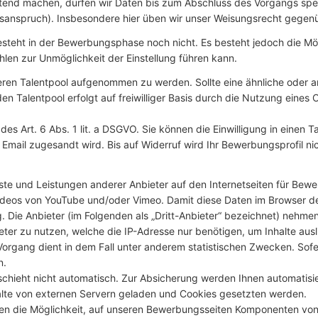
ltend machen, dürfen wir Daten bis zum Abschluss des Vorgangs spe
gsanspruch). Insbesondere hier üben wir unser Weisungsrecht gegen
esteht in der Bewerbungsphase noch nicht. Es besteht jedoch die Mögl
len zur Unmöglichkeit der Einstellung führen kann.
unseren Talentpool aufgenommen zu werden. Sollte eine ähnliche oder 
en Talentpool erfolgt auf freiwilliger Basis durch die Nutzung eines 
des Art. 6 Abs. 1 lit. a DSGVO. Sie können die Einwilligung in einen T
Email zugesandt wird. Bis auf Widerruf wird Ihr Bewerbungsprofil nich
ste und Leistungen anderer Anbieter auf den Internetseiten für Bewer
deos von YouTube und/oder Vimeo. Damit diese Daten im Browser de
 Die Anbieter (im Folgenden als „Dritt-Anbieter“ bezeichnet) nehmen
eter zu nutzen, welche die IP-Adresse nur benötigen, um Inhalte ausl
Vorgang dient in dem Fall unter anderem statistischen Zwecken. Sof
n.
schieht nicht automatisch. Zur Absicherung werden Ihnen automatisie
alte von externen Servern geladen und Cookies gesetzten werden.
n die Möglichkeit, auf unseren Bewerbungsseiten Komponenten von Vi