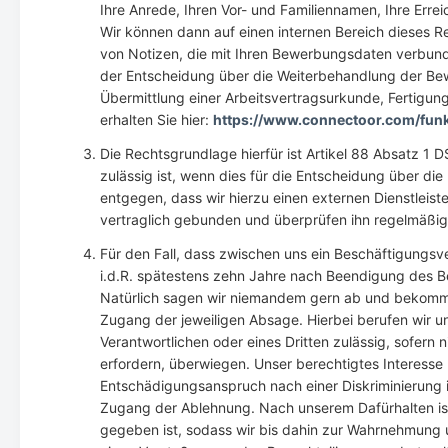
Ihre Anrede, Ihren Vor- und Familiennamen, Ihre Erre
Wir können dann auf einen internen Bereich dieses R
von Notizen, die mit Ihren Bewerbungsdaten verbund
der Entscheidung über die Weiterbehandlung der B
Übermittlung einer Arbeitsvertragsurkunde, Fertigu
erhalten Sie hier:
https://www.connectoor.com/funk
Die Rechtsgrundlage hierfür ist Artikel 88 Absatz 
zulässig ist, wenn dies für die Entscheidung über di
entgegen, dass wir hierzu einen externen Dienstleis
vertraglich gebunden und überprüfen ihn regelmäßig.
Für den Fall, dass zwischen uns ein Beschäftigungsv
i.d.R. spätestens zehn Jahre nach Beendigung des Bes
Natürlich sagen wir niemandem gern ab und bekommen
Zugang der jeweiligen Absage. Hierbei berufen wir uns
Verantwortlichen oder eines Dritten zulässig, sofer
erfordern, überwiegen. Unser berechtigtes Interesse
Entschädigungsanspruch nach einer Diskriminierung i
Zugang der Ablehnung. Nach unserem Dafürhalten is
gegeben ist, sodass wir bis dahin zur Wahrnehmung 