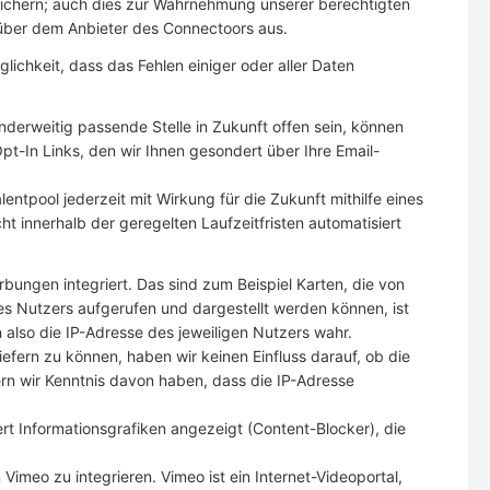
ichern; auch dies zur Wahrnehmung unserer berechtigten
über dem Anbieter des Connectoors aus.
ichkeit, dass das Fehlen einiger oder aller Daten
anderweitig passende Stelle in Zukunft offen sein, können
Opt-In Links, den wir Ihnen gesondert über Ihre Email-
alentpool jederzeit mit Wirkung für die Zukunft mithilfe eines
t innerhalb der geregelten Laufzeitfristen automatisiert
bungen integriert. Das sind zum Beispiel Karten, die von
s Nutzers aufgerufen und dargestellt werden können, ist
 also die IP-Adresse des jeweiligen Nutzers wahr.
iefern zu können, haben wir keinen Einfluss darauf, ob die
ern wir Kenntnis davon haben, dass die IP-Adresse
rt Informationsgrafiken angezeigt (Content-Blocker), die
meo zu integrieren. Vimeo ist ein Internet-Videoportal,