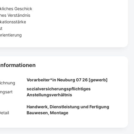
liches Geschick
hes Verständnis
ationsstärke
st
rientierung
Informationen
Vorarbeiter*in Neuburg 07 26 [gewerb]
eichnung
sozialversicherungspflichtiges
ngsart
Anstellungsverhältnis
Handwerk, Dienstleistung und Fertigung
etail
Bauwesen, Montage