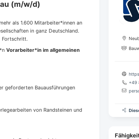
bau (m/w/d)
mehr als 1.600 Mitarbeiter*innen an
sellschaften in ganz Deutschland.
 Fortschritt.
Neub
Bauw
e*n
Vorarbeiter*in im allgemeinen
https
+49 
r geforderten Bauausführungen
pers
erlegearbeiten von Randsteinen und
Diese
Fähigkei