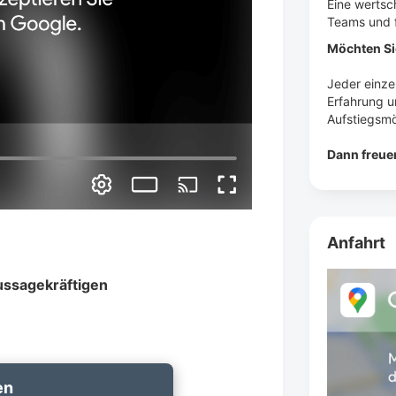
Eine wertsc
Teams und f
Möchten S
Jeder einze
Erfahrung u
Aufstiegsmö
Dann freue
Anfahrt
ussagekräftigen
en