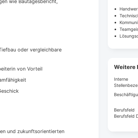
gen wie Bautagesbericht,
Handwerk
Technisc
Kommunik
Teamgei
Lösungso
Tiefbau oder vergleichbare
Weitere 
iterin von Vorteil
Interne
amfähigkeit
Stellenbez
Geschick
Beschäftigu
Berufsfeld
Berufsfeld D
ren und zukunftsorientierten