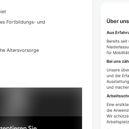
iet
Über un
hes Fortbildungs- und
Aus Erfahr
Bereits seit
Niederlassu
he Altersvorsorge
für Mobilitä
Bei uns zäh
Unsere über
und die Erf
Ausstattung
und machen 
Arbeitssch
Eine erstkl
die Anwendu
Wir schütze
Arbeitsplatz