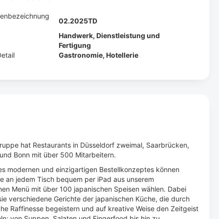
llenbezeichnung
02.2025TD
Handwerk, Dienstleistung und
Fertigung
etail
Gastronomie, Hotellerie
s
Gruppe hat Restaurants in Düsseldorf zweimal, Saarbrücken,
 und Bonn mit über 500 Mitarbeitern.
s modernen und einzigartigen Bestellkonzeptes können
te an jedem Tisch bequem per iPad aus unserem
en Menü mit über 100 japanischen Speisen wählen. Dabei
ie verschiedene Gerichte der japanischen Küche, die durch
he Raffinesse begeistern und auf kreative Weise den Zeitgeist
ln: von Suppen, Salaten und Fingerfood bis hin zu