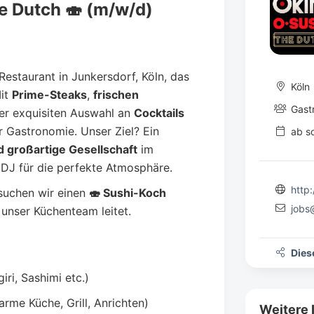
e Dutch 🍣 (m/w/d)
estaurant in Junkersdorf, Köln, das
Köln
Mit
Prime-Steaks
,
frischen
Gastr
er exquisiten Auswahl an
Cocktails
 Gastronomie. Unser Ziel? Ein
ab so
d großartige Gesellschaft
im
DJ für die perfekte Atmosphäre.
http:
 suchen wir einen
🍣 Sushi-Koch
jobs
d unser Küchenteam leitet.
Diese
ri, Sashimi etc.)
rme Küche, Grill, Anrichten)
Weitere 