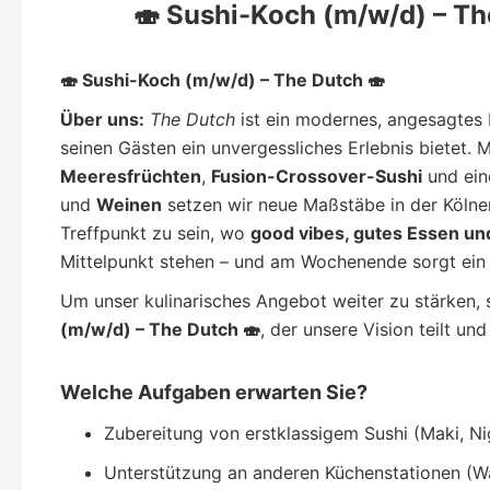
🍣 Sushi-Koch (m/w/d) – Th
🍣 Sushi-Koch (m/w/d) – The Dutch 🍣
Über uns:
The Dutch
ist ein modernes, angesagtes R
seinen Gästen ein unvergessliches Erlebnis bietet. 
Meeresfrüchten
,
Fusion-Crossover-Sushi
und ein
und
Weinen
setzen wir neue Maßstäbe in der Kölner
Treffpunkt zu sein, wo
good vibes, gutes Essen un
Mittelpunkt stehen – und am Wochenende sorgt ein 
Um unser kulinarisches Angebot weiter zu stärken,
(m/w/d) – The Dutch 🍣
, der unsere Vision teilt un
Welche Aufgaben erwarten Sie?
Zubereitung von erstklassigem Sushi (Maki, Nigi
Unterstützung an anderen Küchenstationen (Wa