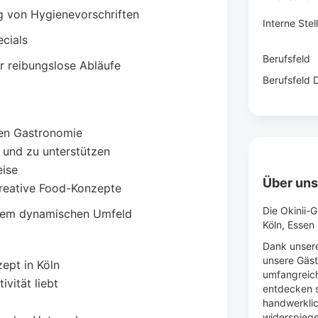
ng von Hygienevorschriften
Interne Ste
ecials
Berufsfeld
 reibungslose Abläufe
Berufsfeld D
nen Gastronomie
 und zu unterstützen
eise
Über un
kreative Food-Konzepte
Die Okinii-
einem dynamischen Umfeld
Köln, Essen
Dank unsere
unsere Gäs
ept in Köln
umfangreich
ivität liebt
entdecken s
handwerklic
widerspiege