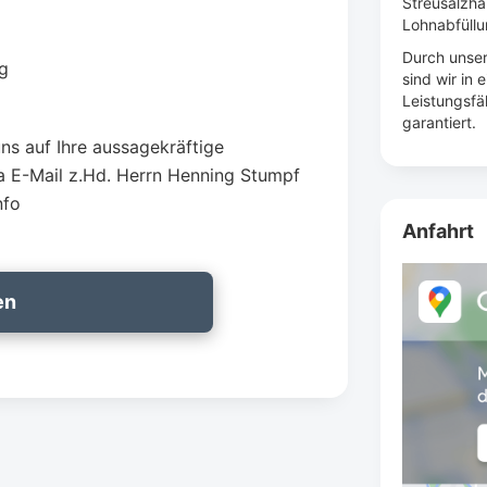
Streusalzha
Lohnabfüllu
Durch unse
g
sind wir in
Leistungsfä
garantiert.
ns auf Ihre aussagekräftige
ia E-Mail z.Hd. Herrn Henning Stumpf
nfo
Anfahrt
en