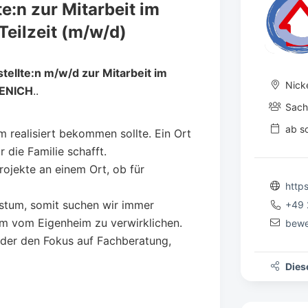
e:n zur Mitarbeit im
eilzeit (m/w/d)
ellte:n m/w/d zur Mitarbeit im
Nick
ENICH
..
Sach
ab so
 realisiert bekommen sollte. Ein Ort
die Familie schafft.
projekte an einem Ort, ob für
http
stum, somit suchen wir immer
+49
um vom Eigenheim zu verwirklichen.
bewe
 der den Fokus auf Fachberatung,
Diese