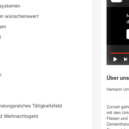
ssystemen
ün wünschenswert
gen
t
n
Über un
Hamann Un
slungsreiches Tätigkeitsfeld
Zurzeit ge
mit den Un
nd Weihnachtsgeld
Fliesen und
Zementhand