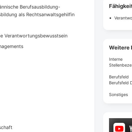
Fähigkei
ännische Berufsausbildung-
ildung als Rechtsanwaltsgehilfin
Verantwo
wie Verantwortungsbewusstsein
anagements
Weitere 
Interne
Stellenbez
Berufsfeld
Berufsfeld D
Sonstiges
schaft