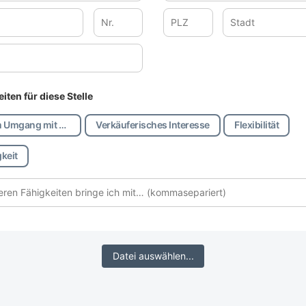
mer
Postleitzahl
Stadt
iten für diese Stelle
Freude am Umgang mit Menschen
Verkäuferisches Interesse
Flexibilität
Weitere
keit
Fähigkeiten
(kommasepariert)
Datei auswählen...