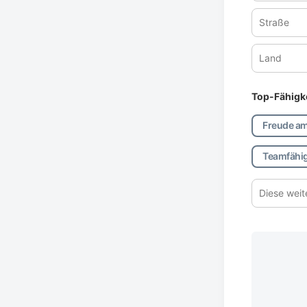
Adresse
Straße
Haussnum
*
Land
Top-Fähigke
Teamfähig