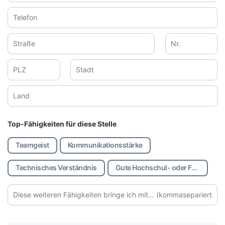
Mail-
Adresse
Telefon
*
Straße
Haussnummer
Postleitzahl
Stadt
Land
Top-Fähigkeiten für diese Stelle
Teamgeist
Kommunikationsstärke
Weit
Technisches Verständnis
Gute Hochschul- oder Fachhochschulreife
Fähi
(kom