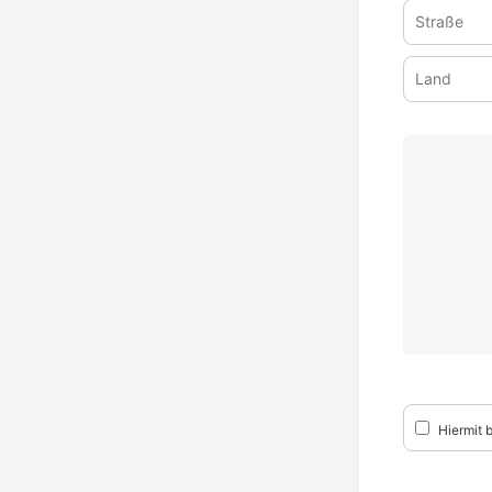
Straße
Haussnum
*
Land
Hiermit b